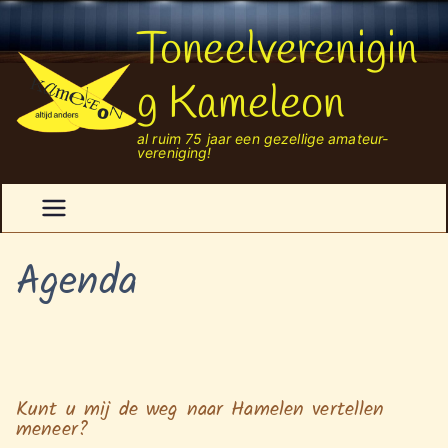
Ga
Toneelverenigin
naar
de
inhoud
g Kameleon
al ruim 75 jaar een gezellige amateur-
vereniging!
Agenda
Kunt u mij de weg naar Hamelen vertellen
meneer?