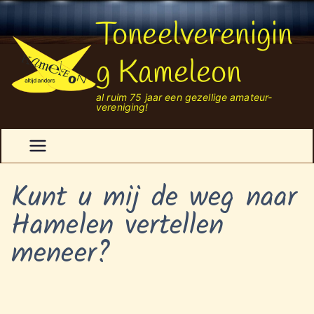
Ga
Toneelverenigin
naar
de
inhoud
g Kameleon
al ruim 75 jaar een gezellige amateur-
vereniging!
Kunt u mij de weg naar
Hamelen vertellen
meneer?