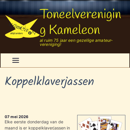
Ga
Toneelverenigin
naar
de
inhoud
g Kameleon
al ruim 75 jaar een gezellige amateur-
vereniging!
Koppelklaverjassen
07 mei 2026
Elke eerste donderdag van de
maand is er koppelklaverjassen in