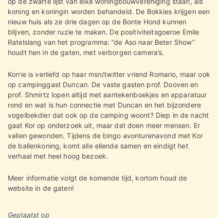
op de zwarte lijst van elke woningbouwvereniging staan, als
koning en koningin worden behandeld. De Bokkies krijgen een
nieuw huis als ze drie dagen op de Bonte Hond kunnen
blijven, zonder ruzie te maken. De positiviteitsgoeroe Emile
Ratelslang van het programma: “de Aso naar Beter Show”
houdt hen in de gaten, met verborgen camera’s.
Korrie is verliefd op haar msn/twitter vriend Romario, maar ook
op campinggast Duncan. De vaste gasten prof. Dooven en
prof. Shmirtz lopen altijd met aantekenboekjes en apparatuur
rond en wat is hun connectie met Duncan en het bijzondere
vogelbekdier dat ook op de camping woont? Diep in de nacht
gaat Kor op onderzoek uit, maar dat doen meer mensen. Er
vallen gewonden. Tijdens de bingo avonturenavond met Kor
de ballenkoning, komt alle ellende samen en eindigt het
verhaal met heel hoog bezoek.
Meer informatie volgt de komende tijd, kortom houd de
website in de gaten!
Geplaatst op
03/08/2023