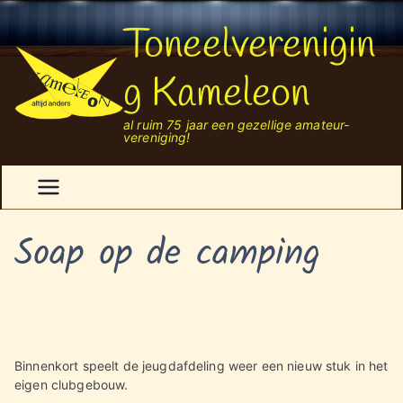
Ga
Toneelverenigin
naar
de
inhoud
g Kameleon
al ruim 75 jaar een gezellige amateur-
vereniging!
Soap op de camping
Binnenkort speelt de jeugdafdeling weer een nieuw stuk in het
eigen clubgebouw.